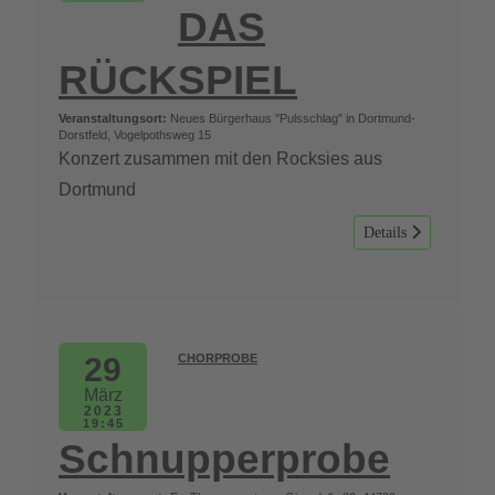
DAS
RÜCKSPIEL
Veranstaltungsort:
Neues Bürgerhaus "Pulsschlag" in Dortmund-
Dorstfeld, Vogelpothsweg 15
Konzert zusammen mit den Rocksies aus
Dortmund
Details
29
CHORPROBE
März
2023
19:45
Schnupperprobe