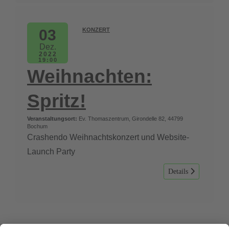
03
KONZERT
Dez.
2022
19:00
Weihnachten:
Spritz!
Veranstaltungsort:
Ev. Thomaszentrum, Girondelle 82, 44799
Bochum
Crashendo Weihnachtskonzert und Website-
Launch Party
Details