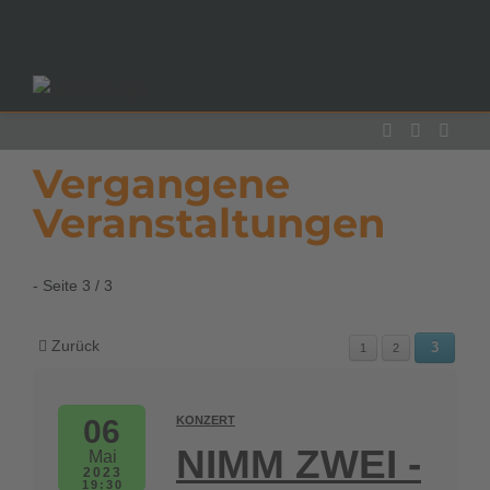
Vergangene
Veranstaltungen
- Seite 3 / 3
Zurück
3
1
2
06
KONZERT
NIMM ZWEI -
Mai
2023
19:30